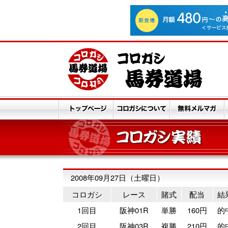
2008年09月27日（土曜日）
コロガシ
レース
賭式
配当
結
1回目
阪神01R
単勝
160円
的
2回目
阪神03R
複勝
210円
的