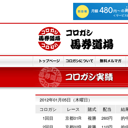
2012年01月05日（木曜日）
コロガシ
レース
賭式
配当
結
1回目
京都01R
複勝
260円
的
2回目
京都02R
複勝
110円
的