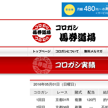
2016年05月01日（日曜日）
コロガシ
レース
賭式
配当
結
1回目
京都01R
複勝
120円
的
2回目
京都06R
複勝
---
不