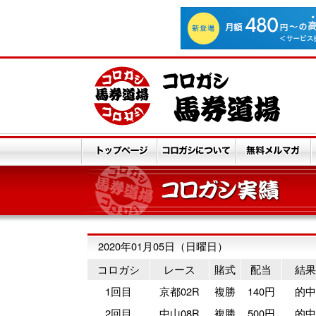
2020年01月05日（日曜日）
コロガシ
レース
賭式
配当
結果
1回目
京都02R
複勝
140円
的中
2回目
中山08R
複勝
500円
的中